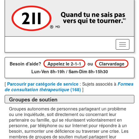
Accédez
au
contenu
principal
Activer/
le
menu
Besoin d'aide?
Appelez le 2-1-1
ou
Clarvardage
Lun-Ven 8h-19h / Sam-Dim 8h-15h30
[
Parcourir par catégorie de service
: Sujets associés à
Formes
de consultation thérapeutique
(168)
]
Groupes de soutien
Groupes autonomes de personnes partageant un problème
ou une inquiétude, soit directement ou concernant leur
partenaire ou famille, qui se réunissent volontairement en
personne, par téléphone ou sur Internet pour répondre à un
besoin, surmonter une déficience ou traverser une crise. Les
membres de groupes de soutien mutuel partagent leur