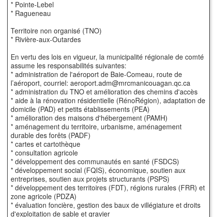
* Pointe-Lebel
* Ragueneau
Territoire non organisé (TNO)
* Rivière-aux-Outardes
En vertu des lois en vigueur, la municipalité régionale de comté
assume les responsabilités suivantes:
* administration de l'aéroport de Baie-Comeau, route de
l’aéroport, courriel: aeroport.adm@mrcmanicouagan.qc.ca
* administration du TNO et amélioration des chemins d'accès
* aide à la rénovation résidentielle (RénoRégion), adaptation de
domicile (PAD) et petits établissements (PEA)
* amélioration des maisons d'hébergement (PAMH)
* aménagement du territoire, urbanisme, aménagement
durable des forêts (PADF)
* cartes et cartothèque
* consultation agricole
* développement des communautés en santé (FSDCS)
* développement social (FQIS), économique, soutien aux
entreprises, soutien aux projets structurants (PSPS)
* développement des territoires (FDT), régions rurales (FRR) et
zone agricole (PDZA)
* évaluation foncière, gestion des baux de villégiature et droits
d'exploitation de sable et gravier