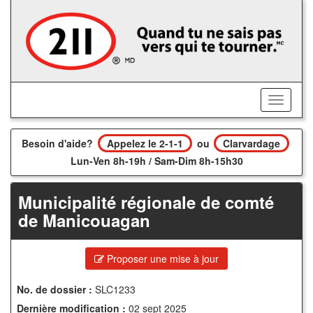
Accédez
au
contenu
principal
Activer/
le
menu
Besoin d'aide?
Appelez le 2-1-1
ou
Clarvardage
Lun-Ven 8h-19h / Sam-Dim 8h-15h30
Municipalité régionale de comté
de Manicouagan
Proposer une mise à jour
No. de dossier :
SLC1233
Dernière modification :
02 sept 2025