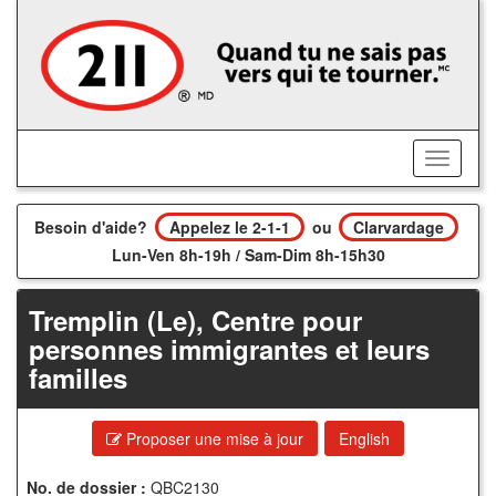
Accédez
au
contenu
principal
Activer/
le
menu
Besoin d'aide?
Appelez le 2-1-1
ou
Clarvardage
Lun-Ven 8h-19h / Sam-Dim 8h-15h30
Tremplin (Le), Centre pour
personnes immigrantes et leurs
familles
Proposer une mise à jour
English
No. de dossier :
QBC2130