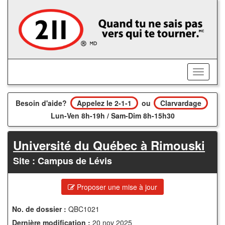
Accédez
au
contenu
principal
Activer/
le
menu
Besoin d'aide?
Appelez le 2-1-1
ou
Clarvardage
Lun-Ven 8h-19h / Sam-Dim 8h-15h30
Université du Québec à Rimouski
Site : Campus de Lévis
Proposer une mise à jour
No. de dossier :
QBC1021
Dernière modification :
20 nov 2025