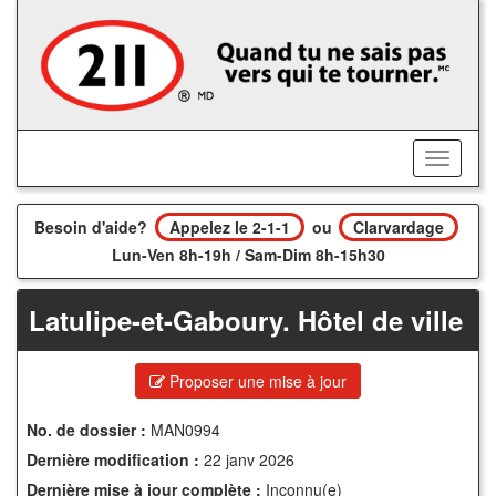
Accédez
au
contenu
principal
Activer/
le
menu
Besoin d'aide?
Appelez le 2-1-1
ou
Clarvardage
Lun-Ven 8h-19h / Sam-Dim 8h-15h30
Latulipe-et-Gaboury. Hôtel de ville
Proposer une mise à jour
No. de dossier :
MAN0994
Dernière modification :
22 janv 2026
Dernière mise à jour complète :
Inconnu(e)