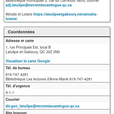
Bibliothèque municipale 5, rue du Carrefour Nord, courriel
adj.latulipe@mrctemiscamingue.qc.ca
Attraits et Loisirs
https://latulipeetgaboury.net/attraits-
loisirs/
Coordonnées
Adresse et carte
1, rue Principale Est, local B
Latulipe-et-Gaboury, QC J0Z 2N0
Visualiser la carte Google
Tél. de bureau
819-747-4281
Bibliothèque Les lectures d’Anne-Marie 819-747-4281
Tél. d'urgence
9-1-1
Courriel
dir.gen_latulipe@mrctemiscamingue.qc.ca
Site Internet